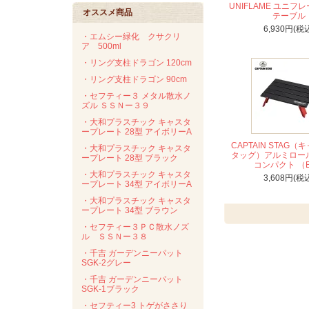
UNIFLAME ユニフ
オススメ商品
テーブル
6,930円(税
・エムシー緑化 クサクリ
ア 500ml
・リング支柱ドラゴン 120cm
・リング支柱ドラゴン 90cm
・セフティー３ メタル散水ノ
ズル ＳＳＮー３９
・大和プラスチック キャスタ
ープレート 28型 アイボリーA
CAPTAIN STAG
・大和プラスチック キャスタ
タッグ）アルミロー
ープレート 28型 ブラック
コンパクト （
・大和プラスチック キャスタ
3,608円(税
ープレート 34型 アイボリーA
・大和プラスチック キャスタ
ープレート 34型 ブラウン
・セフティー３ＰＣ散水ノズ
ル ＳＳＮー３８
・千吉 ガーデンニーパット
SGK-2グレー
・千吉 ガーデンニーパット
SGK-1ブラック
・セフティー3 トゲがささり