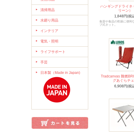
ハンギングドライネ
清掃用品
リーン）
1,848円(税
水廻り用品
食器や食品の乾燥に便利
プ式ネット。
インテリア
電気・照明
ライフサポート
手芸
日本製（Made in Japan)
Tradcanvas 難燃B
グあぐらチ
6,908円(税