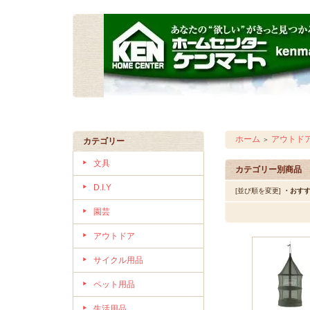
ホーム
アウトド
＞
カテゴリー
文具
カテゴリー別商品
D.I.Y
[並び順を変更]
・おす
園芸
アウトドア
サイクル用品
ペット用品
生活用品