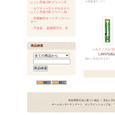
の高級感アップ！
にくい手袋 GR グリーンS
・セフティー3 トゲがささり
にくい手袋 GR グリーンM
・非接触式オートディスペン
サー
・千吉金 盆栽用万力 豆
商品検索
シルクノズル 521
1,885円(税
細かい水流が出ます!!
特定商取引法に基づく表記
｜
支払い方
ホームセンターケンマート オンラインショップは、