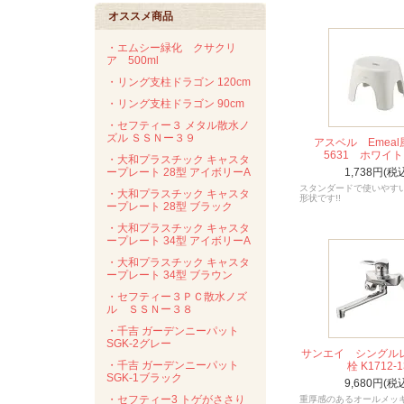
オススメ商品
・エムシー緑化 クサクリ
ア 500ml
・リング支柱ドラゴン 120cm
・リング支柱ドラゴン 90cm
・セフティー３ メタル散水ノ
ズル ＳＳＮー３９
アスベル Emea
5631 ホワイト 
・大和プラスチック キャスタ
ープレート 28型 アイボリーA
1,738円(税
スタンダードで使いやす
・大和プラスチック キャスタ
形状です!!
ープレート 28型 ブラック
・大和プラスチック キャスタ
ープレート 34型 アイボリーA
・大和プラスチック キャスタ
ープレート 34型 ブラウン
・セフティー３ＰＣ散水ノズ
ル ＳＳＮー３８
・千吉 ガーデンニーパット
SGK-2グレー
サンエイ シングルレ
・千吉 ガーデンニーパット
栓 K1712-1
SGK-1ブラック
9,680円(税
・セフティー3 トゲがささり
重厚感のあるオールメッ