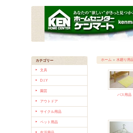
ホーム
水廻り用
＞
カテゴリー
文具
D.I.Y
園芸
バス用品
アウトドア
サイクル用品
ペット用品
生活用品