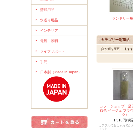
清掃用品
ランドリー
水廻り用品
インテリア
カテゴリー別商品
電気・照明
[並び順を変更]
・おす
ライフサポート
手芸
日本製（Made in Japan)
カラーショップ 
(3色 ベージュ ブラ
ク)
1,518円(税
カラフルでおしゃれでか
マット