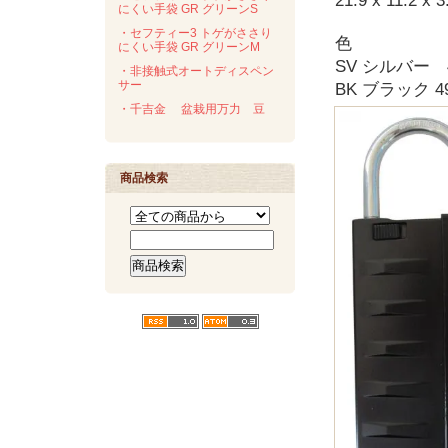
21.9 x 11.2 x 
にくい手袋 GR グリーンS
・セフティー3 トゲがささり
色
にくい手袋 GR グリーンM
SV シルバー 49
・非接触式オートディスペン
サー
BK ブラック 49
・千吉金 盆栽用万力 豆
商品検索