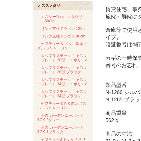
オススメ商品
賃貸住宅、事
施錠・解錠は
・エムシー緑化 クサクリ
ア 500ml
・リング支柱ドラゴン 120cm
倉庫等で使用
・リング支柱ドラゴン 90cm
イプ。
・セフティー３ メタル散水ノ
暗証番号は4
ズル ＳＳＮー３９
・大和プラスチック キャスタ
カギの一時保
ープレート 28型 アイボリーA
番号のお忘れ
・大和プラスチック キャスタ
ープレート 28型 ブラック
・大和プラスチック キャスタ
ープレート 34型 アイボリーA
製品型番
・大和プラスチック キャスタ
N-1266 シル
ープレート 34型 ブラウン
N-1265 ブラ
・セフティー３ＰＣ散水ノズ
ル ＳＳＮー３８
商品重量
・千吉 ガーデンニーパット
562 g
SGK-2グレー
・千吉 ガーデンニーパット
SGK-1ブラック
商品の寸法
・セフティー3 トゲがささり