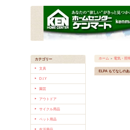
ホーム
電気・照
＞
カテゴリー
文具
ELPA もてなしのあか
D.I.Y
園芸
アウトドア
サイクル用品
ペット用品
生活用品