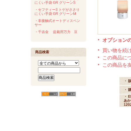
にくい手袋 GR グリーンS
・セフティー3 トゲがささり
にくい手袋 GR グリーンM
・非接触式オートディスペン
サー
・千吉金 盆栽用万力 豆
オプション
買い物を続
商品検索
この商品に
この商品を
・ 
・ 
・ 
あか
12