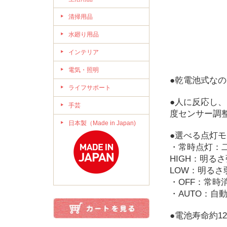
清掃用品
水廻り用品
インテリア
電気・照明
●乾電池式な
ライフサポート
●人に反応し
手芸
度センサー調
日本製（Made in Japan)
●選べる点灯
・常時点灯：
HIGH：明る
LOW：明る
・OFF：常時
・AUTO：自
●電池寿命約1