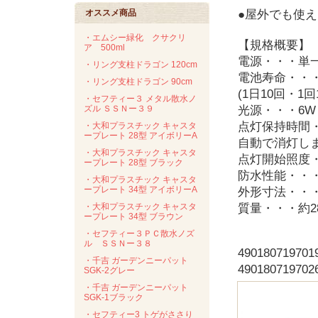
オススメ商品
●屋外でも使
・エムシー緑化 クサクリ
【規格概要】
ア 500ml
電源・・・単一
・リング支柱ドラゴン 120cm
電池寿命・・・
・リング支柱ドラゴン 90cm
(1日10回・
・セフティー３ メタル散水ノ
ズル ＳＳＮー３９
光源・・・6W 
点灯保持時間・
・大和プラスチック キャスタ
ープレート 28型 アイボリーA
自動で消灯しま
・大和プラスチック キャスタ
点灯開始照度・
ープレート 28型 ブラック
防水性能・・・I
・大和プラスチック キャスタ
ープレート 34型 アイボリーA
外形寸法・・・直
・大和プラスチック キャスタ
質量・・・約28
ープレート 34型 ブラウン
・セフティー３ＰＣ散水ノズ
ル ＳＳＮー３８
49018071970
・千吉 ガーデンニーパット
49018071970
SGK-2グレー
・千吉 ガーデンニーパット
SGK-1ブラック
・セフティー3 トゲがささり