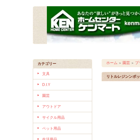
ホーム
園芸
プ
＞
＞
カテゴリー
文具
リトルレジンンポッ
D.I.Y
園芸
アウトドア
サイクル用品
ペット用品
生活用品