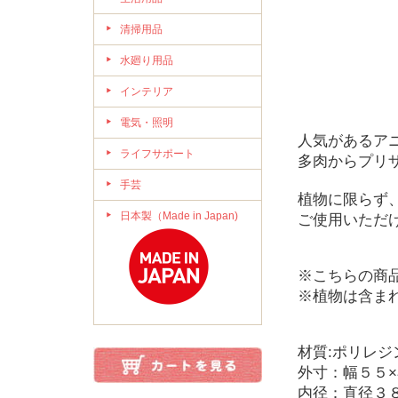
清掃用品
水廻り用品
インテリア
電気・照明
人気があるア
ライフサポート
多肉からプリ
手芸
植物に限らず
日本製（Made in Japan)
ご使用いただ
※こちらの商
※植物は含ま
材質:ポリレジ
外寸：幅５５
内径：直径３