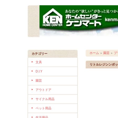
ホーム
園芸
プ
＞
＞
カテゴリー
文具
リトルレジンンポッ
D.I.Y
園芸
アウトドア
サイクル用品
ペット用品
生活用品