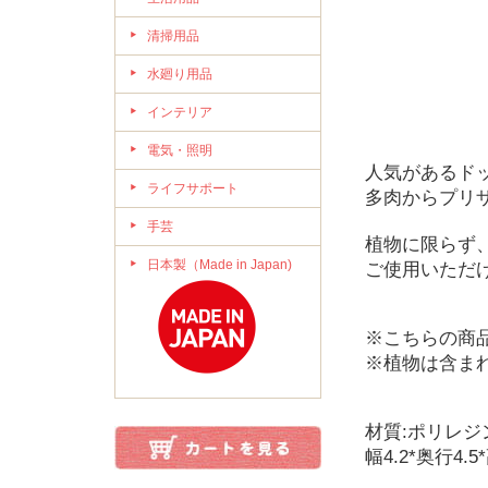
清掃用品
水廻り用品
インテリア
電気・照明
人気があるド
ライフサポート
多肉からプリ
手芸
植物に限らず
日本製（Made in Japan)
ご使用いただ
※こちらの商
※植物は含ま
材質:ポリレジ
幅4.2*奥行4.5