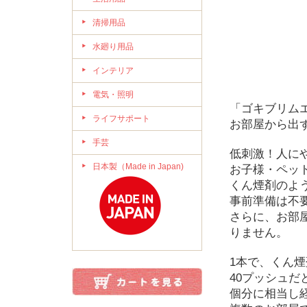
清掃用品
水廻り用品
インテリア
電気・照明
「ゴキブリム
ライフサポート
お部屋から出
手芸
低刺激！人に
日本製（Made in Japan)
お子様・ペッ
くん煙剤のよ
事前準備は不
さらに、お部
りません。
1本で、くん煙
40プッシュだ
個分に相当し