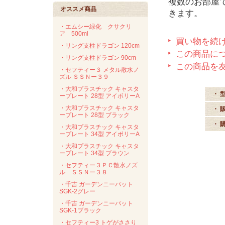
複数のお部屋
オススメ商品
きます。
・エムシー緑化 クサクリ
ア 500ml
買い物を続
・リング支柱ドラゴン 120cm
この商品に
・リング支柱ドラゴン 90cm
この商品を
・セフティー３ メタル散水ノ
ズル ＳＳＮー３９
・大和プラスチック キャスタ
・ 
ープレート 28型 アイボリーA
・大和プラスチック キャスタ
・ 
ープレート 28型 ブラック
・ 
・大和プラスチック キャスタ
ープレート 34型 アイボリーA
・大和プラスチック キャスタ
ープレート 34型 ブラウン
・セフティー３ＰＣ散水ノズ
ル ＳＳＮー３８
・千吉 ガーデンニーパット
SGK-2グレー
・千吉 ガーデンニーパット
SGK-1ブラック
・セフティー3 トゲがささり