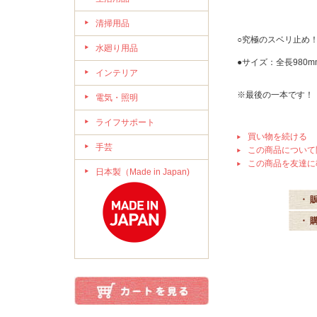
清掃用品
○究極のスベリ止め
水廻り用品
●サイズ：全長980m
インテリア
※最後の一本です！
電気・照明
ライフサポート
買い物を続ける
手芸
この商品について
この商品を友達に
日本製（Made in Japan)
・ 
・ 