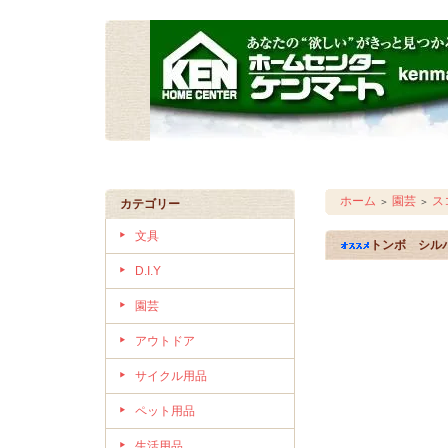
ホーム
園芸
ス
＞
＞
カテゴリー
文具
トンボ シル
D.I.Y
園芸
アウトドア
サイクル用品
ペット用品
生活用品